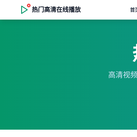
热门高清在线播放
首
高清视频