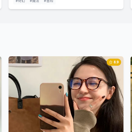
#
奇幻
#
魔法
#
冒险
8.9