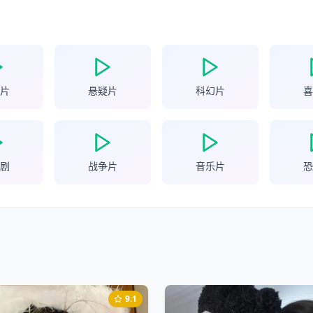
片
悬疑片
科幻片
喜
剧
战争片
音乐片
恐
9.1