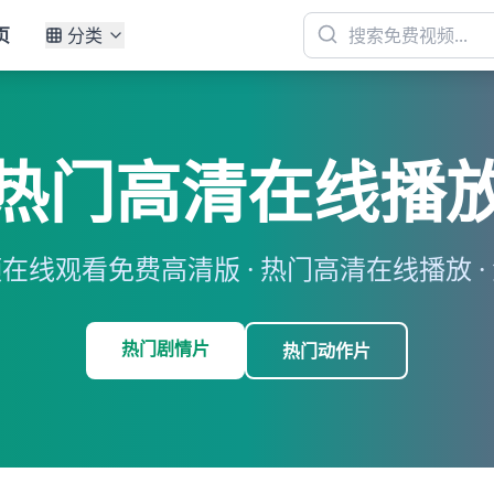
页
分类
热门高清在线播
在线观看免费高清版 · 热门高清在线播放 ·
热门剧情片
热门动作片