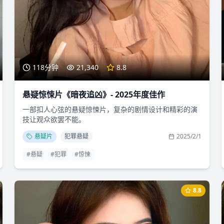
118分钟
21,340
8.8
悬疑惊悚片《暗夜追凶》- 2025年度佳作
一部扣人心弦的悬疑惊悚片，复杂的剧情设计和精彩的演
技让观众欲罢不能。
悬疑片
犯罪悬疑
2025/2/1
#
悬疑
#
犯罪
#
惊悚
8.8