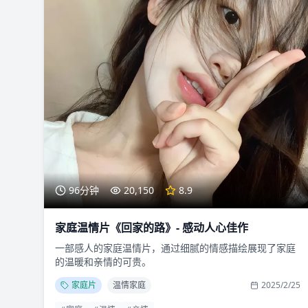
96分钟
20,150
8.9
家庭温情片《回家的路》- 感动人心佳作
一部感人的家庭温情片，通过细腻的情感描绘展现了家庭
的温暖和亲情的可贵。
家庭片
温情家庭
2025/2/25