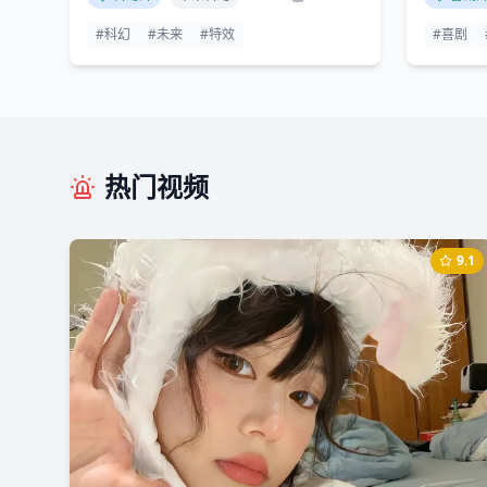
#
科幻
#
未来
#
特效
#
喜剧
热门视频
9.1