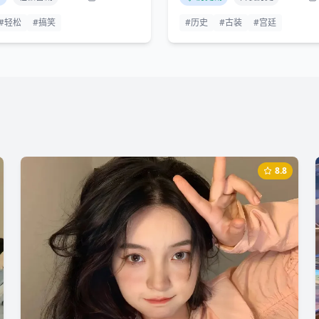
#
轻松
#
搞笑
#
历史
#
古装
#
宫廷
8.8