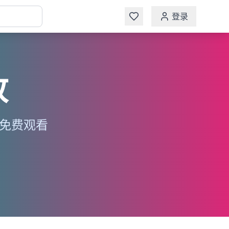
登录
放
 免费观看