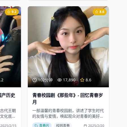
9.2
8.6
.2
102分钟
17,890
8.6
国产历史
青春校园剧《那些年》- 回忆青春岁
月
古代王朝
一部温馨的青春校园剧，讲述了学生时代
文化底
的友情与爱情，唤起观众对青春的美好回
忆。
2025/2/15
青春片
校园青春
2025/2/20