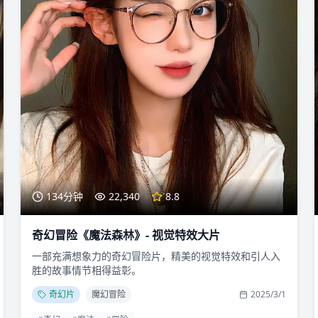
134分钟
22,340
8.8
奇幻冒险《魔法森林》- 视觉特效大片
一部充满想象力的奇幻冒险片，精美的视觉特效和引人入
胜的故事情节相得益彰。
奇幻片
魔幻冒险
2025/3/1